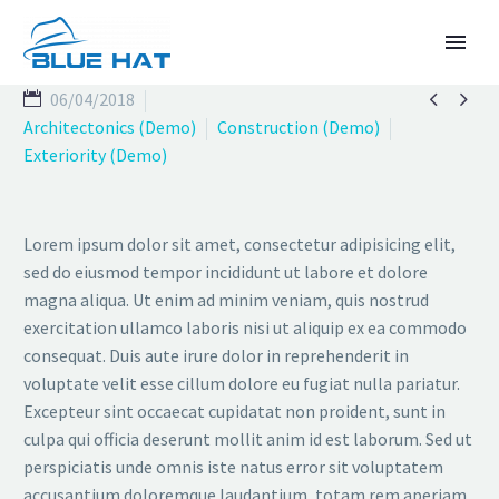


06/04/2018
Architectonics (Demo)
Construction (Demo)
Exteriority (Demo)
Lorem ipsum dolor sit amet, consectetur adipisicing elit,
sed do eiusmod tempor incididunt ut labore et dolore
magna aliqua. Ut enim ad minim veniam, quis nostrud
TIẾNG VIỆT
exercitation ullamco laboris nisi ut aliquip ex ea commodo
consequat. Duis aute irure dolor in reprehenderit in
voluptate velit esse cillum dolore eu fugiat nulla pariatur.
Excepteur sint occaecat cupidatat non proident, sunt in
culpa qui officia deserunt mollit anim id est laborum. Sed ut
perspiciatis unde omnis iste natus error sit voluptatem
accusantium doloremque laudantium, totam rem aperiam,