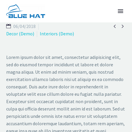


06/04/2018
Decor (Demo)
Interiors (Demo)
Lorem ipsum dolor sit amet, consectetur adipisicing elit,
sed do eiusmod tempor incididunt ut labore et dolore
magna aliqua. Ut enim ad minim veniam, quis nostrud
ENGLISH
exercitation ullamco laboris nisi ut aliquip ex ea commodo
consequat. Duis aute irure dolor in reprehenderit in
voluptate velit esse cillum dolore eu fugiat nulla pariatur.
Excepteur sint occaecat cupidatat non proident, sunt in
culpa qui officia deserunt mollit anim id est laborum. Sed ut
perspiciatis unde omnis iste natus error sit voluptatem
accusantium doloremque laudantium, totam rem aperiam,
eaque ipsa quae ab illo inventore veritatis et quasi