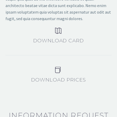
architecto beatae vitae dicta sunt explicabo. Nemo enim
ipsam voluptatem quia voluptas sit aspernatur aut odit aut
fugit, sed quia consequuntur magni dolores.


DOWNLOAD CARD


DOWNLOAD PRICES
INFORMATION REQUEST