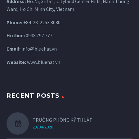
Address:
No.75, 3rd St., Cityland Center Hills, Hanh Thong
Ward, Ho Chi Minh City, Vietnam
Phone:
+84-28-2253 8080
Hotline:
0938 797 777
Email:
info@bluehat.vn
Website:
www.bluehat.vn
RECENT POSTS
TRƯỞNG PHÒNG KỸ THUẬT
23/04/2026