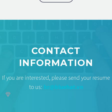
CONTACT
INFORMATION
If you are interested, please send your resume
to us:
hr@bluehat.vn

