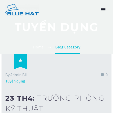
TUYỂN DỤNG
Home
Blog Category

TIẾNG VIỆT
By Admin BH
0
Tuyển dụng
23 TH4:
TRƯỞNG PHÒNG
KỸ THUẬT