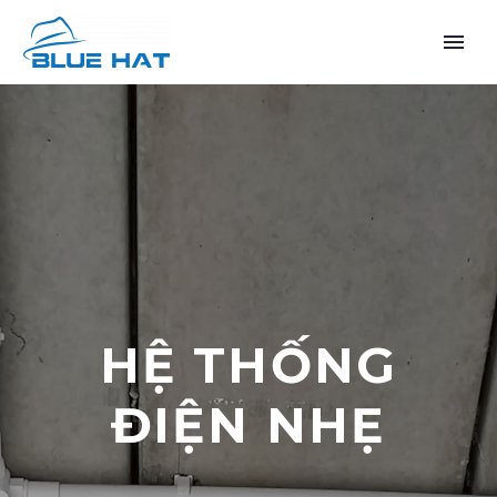
TIẾNG VIỆT
HỆ THỐNG
ĐIỆN NHẸ