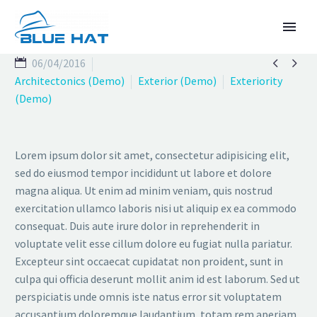


06/04/2016
Architectonics (Demo)
Exterior (Demo)
Exteriority
(Demo)
Lorem ipsum dolor sit amet, consectetur adipisicing elit,
sed do eiusmod tempor incididunt ut labore et dolore
ENGLISH
magna aliqua. Ut enim ad minim veniam, quis nostrud
exercitation ullamco laboris nisi ut aliquip ex ea commodo
consequat. Duis aute irure dolor in reprehenderit in
voluptate velit esse cillum dolore eu fugiat nulla pariatur.
Excepteur sint occaecat cupidatat non proident, sunt in
culpa qui officia deserunt mollit anim id est laborum. Sed ut
perspiciatis unde omnis iste natus error sit voluptatem
accusantium doloremque laudantium, totam rem aperiam,