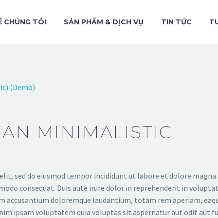
Ề CHÚNG TÔI
SẢN PHẨM & DỊCH VỤ
TIN TỨC
T
ic) (Demo)
EAN MINIMALISTIC
elit, sed do eiusmod tempor incididunt ut labore et dolore magna
modo consequat. Duis aute irure dolor in reprehenderit in voluptate
tem accusantium doloremque laudantium, totam rem aperiam, eaque i
nim ipsam voluptatem quia voluptas sit aspernatur aut odit aut fu