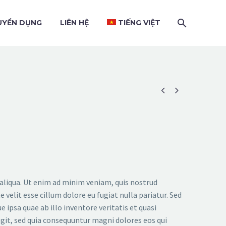
UYỂN DỤNG
LIÊN HỆ
TIẾNG VIỆT


 aliqua. Ut enim ad minim veniam, quis nostrud
 velit esse cillum dolore eu fugiat nulla pariatur. Sed
psa quae ab illo inventore veritatis et quasi
git, sed quia consequuntur magni dolores eos qui