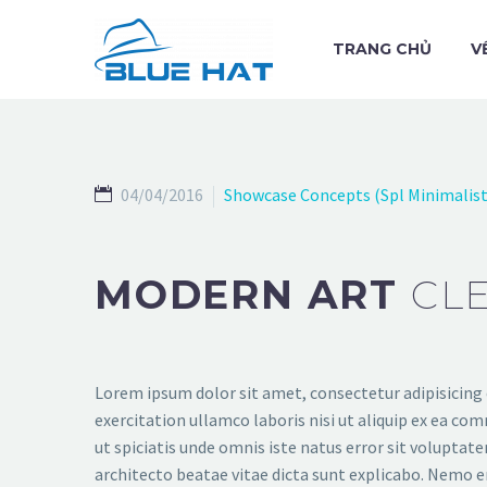
TRANG CHỦ
V
04/04/2016
Showcase Concepts (Spl Minimalist
MODERN ART
CL
Lorem ipsum dolor sit amet, consectetur adipisicing 
exercitation ullamco laboris nisi ut aliquip ex ea com
ut spiciatis unde omnis iste natus error sit volupta
architecto beatae vitae dicta sunt explicabo. Nemo e