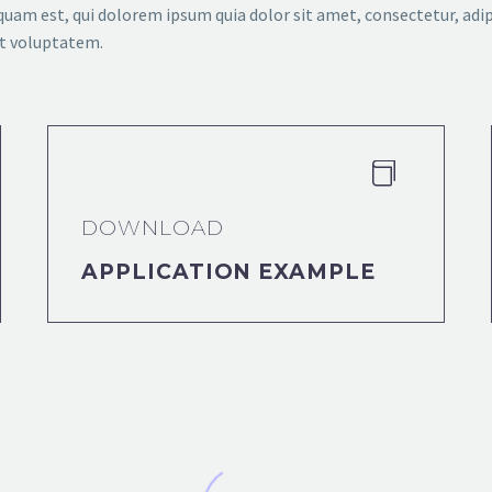
quam est, qui dolorem ipsum quia dolor sit amet, consectetur, adi
at voluptatem.


DOWNLOAD
APPLICATION EXAMPLE