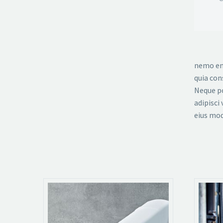
nemo eni
quia con
Neque po
adipisci
eius mod