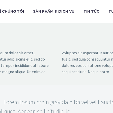
Ề CHÚNG TÔI
SẢN PHẨM & DỊCH VỤ
TIN TỨC
T
sum dolor sit amet,
voluptas sit aspernatur aut od
tur adipisicing elit, sed do
fugit, sed quia consequuntur
tempor incididunt ut labore
dolores eos qui ratione volu
e magna aliqua. Ut enim ad
sequi nesciunt. Neque porro
…Lorem Ipsum proin gravida nibh vel velit auct
aliquet. Aenean sollicitudin, lo