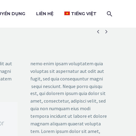
UYỂN DỤNG
LIÊN HỆ
TIẾNG VIỆT


it aut
nemo enim ipsam voluptatem quia
 magni
voluptas sit aspernatur aut odit aut
ptatem
fugit, sed quia consequuntur magni
sequi nesciunt. Neque porro quisqu
est, qui dolorem ipsum quia dolor sit
amet, consectetur, adipisci velit, sed
quia non numquam eius modi
tempora incidunt ut labore et dolore
or
magnam aliquam quaerat volupta
tem. Lorem ipsum dolor sit amet,