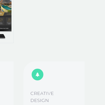


CREATIVE
DESIGN