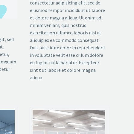
consectetur adipisicing elit, sed do
eiusmod tempor incididunt ut labore
et dolore magna aliqua. Ut enim ad
minim veniam, quis nostrud
exercitation ullamco laboris nisi ut
it, sed
aliquip ex ea commodo consequat.
t.
Duis aute irure dolor in reprehenderit
etur,
in voluptate velit esse cillum dolore
 numquam
eu fugiat nulla pariatur. Excepteur
tetur
sint t ut labore et dolore magna
aliqua.