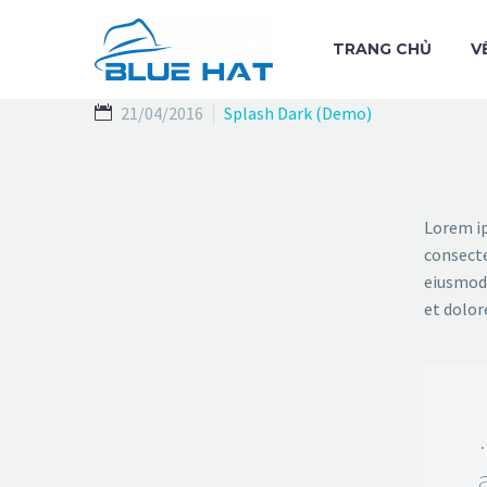
TRANG CHỦ
V
21/04/2016
Splash Dark (Demo)
Lorem ip
consecte
eiusmod 
et dolor