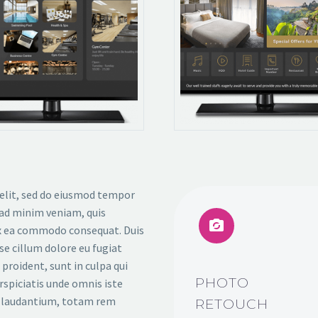
 elit, sed do eiusmod tempor
 ad minim veniam, quis


 ex ea commodo consequat. Duis
sse cillum dolore eu fugiat
proident, sunt in culpa qui
PHOTO
rspiciatis unde omnis iste
e laudantium, totam rem
RETOUCH