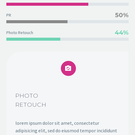
50%
PR
44%
Photo Retouch


PHOTO
RETOUCH
lorem ipsum dolor sit amet, consectetur
adipisicing elit, sed do eiusmod tempor incididunt