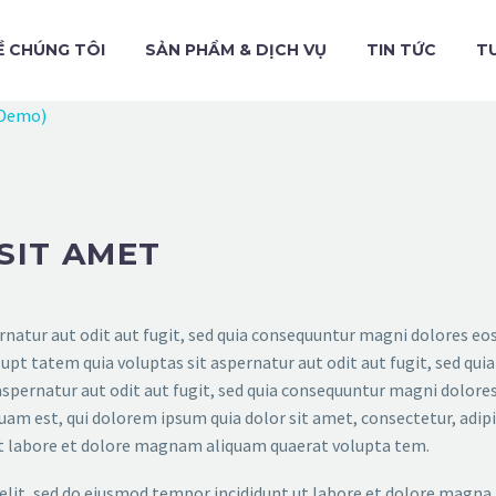
Ề CHÚNG TÔI
SẢN PHẨM & DỊCH VỤ
TIN TỨC
T
(Demo)
SIT AMET
atur aut odit aut fugit, sed quia consequuntur magni dolores eos
t tatem quia voluptas sit aspernatur aut odit aut fugit, sed quia
spernatur aut odit aut fugit, sed quia consequuntur magni dolores
am est, qui dolorem ipsum quia dolor sit amet, consectetur, adipis
t labore et dolore magnam aliquam quaerat volupta tem.
elit, sed do eiusmod tempor incididunt ut labore et dolore magna