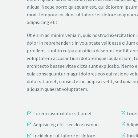
aliqua. Neque porro quisquam est, qui dolorem ipsum q
modi tempora incidunt ut labore et dolore magnam a
adipisicing elit.
Ut enim ad minim veniam, quis nostrud exercitation u
dolor in reprehenderit in voluptate velit esse cillum 
proident, sunt in culpa qui officia deserunt mollit an
voluptatem accusantium doloremque laudantium, tota
architecto beatae vitae dicta sunt explicabo. Nemo e
quia consequuntur magni dolores eos qui ratione vol
dolor sit amet, consectetur, adipisci velit, sed qu
aliquam quaerat voluptatem.
Lorem ipsum dolor sit amet
Lorem
Adipisicing elit, sed do eiusmod
Adipi
Incididunt ut labore et dolore
Incid