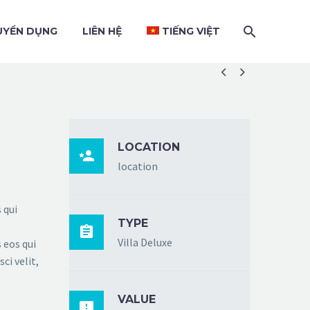
UYỂN DỤNG
LIÊN HỆ
TIẾNG VIỆT


LOCATION

location
 qui
TYPE

Villa Deluxe
 eos qui
ci velit,
VALUE
