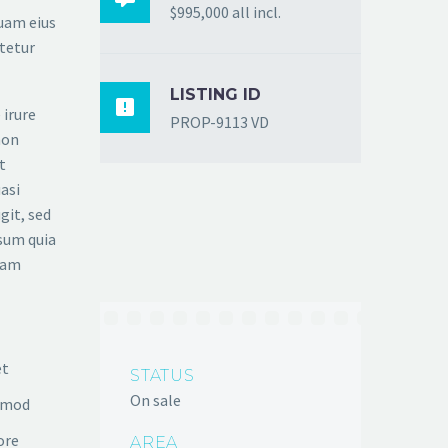
$995,000 all incl.
quam eius
tetur
LISTING ID

 irure
PROP-9113 VD
non
t
asi
git, sed
sum quia
gnam
et
STATUS
On sale
usmod
ore
AREA