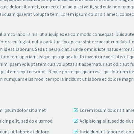
uia dolor sit amet, consectetur, adipisci velit, sed quia non num
liquam quaerat volupta tem. Lorem ipsum dolor sit amet, consec
llamco laboris nisi ut aliquip ex ea commodo consequat. Duis aute
dolore eu fugiat nulla pariatur. Excepteur sint occaecat cupidatat 
im id est laborum. Sed ut perspiciatis unde omnis iste natus error si
m rem aperiam, eaque ipsa quae ab illo inventore veritatis et qu
nim ipsam voluptatem quia voluptas sit aspernatur aut odit aut fu
uptatem sequi nesciunt. Neque porro quisquam est, qui dolorem ip
ia non numquam eius modi tempora incidunt ut labore et dolore ma
 ipsum dolor sit amet
Lorem ipsum dolor sit am
sicing elit, sed do eiusmod
Adipisicing elit, sed do ei
idunt ut labore et dolore
Incididunt ut labore et dol