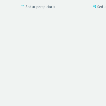
Sed ut perspiciatis
Sed u