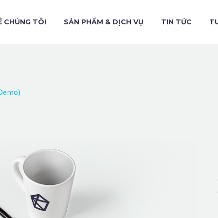
Ề CHÚNG TÔI
SẢN PHẨM & DỊCH VỤ
TIN TỨC
T
(Demo)