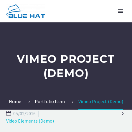
VIMEO PROJECT
(DEMO)
TIẾNG VIỆT
Home
Portfolio Item
Vimeo Project (Demo)

05/02/2016
Video Elements (Demo)